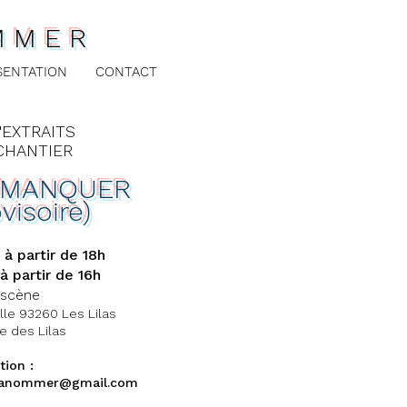
MMER
SENTATION
CONTACT
'EXTRAITS
CHANTIER
E MANQUER
ovisoire)
à partir de 18h
 partir de 16h
 scène
lle 93260 Les Lilas
ie des Lilas
tion :
slanommer@gmail.com