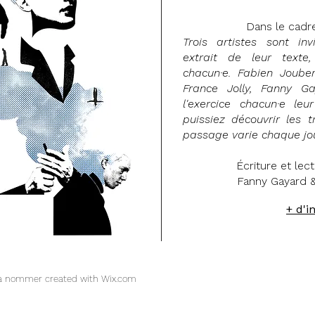
Dans le cadre
Trois artistes sont in
extrait de leur texte
chacun·e. Fabien Joube
France Jolly, Fanny G
l'exercice chacun·e leu
puissiez découvrir les tr
passage varie chaque jo
Écriture et lect
Fanny Gayard 
+ d'i
la nommer created with
Wix.com