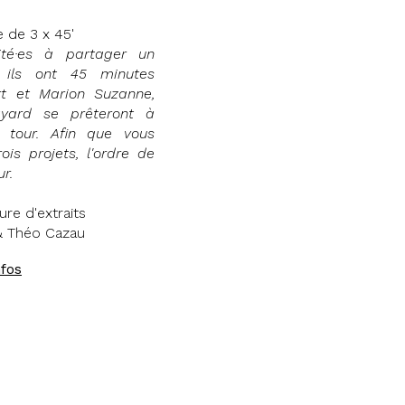
 de 3 x 45'
vité·es à partager un
, ils ont 45 minutes
rt et Marion Suzanne,
ayard se prêteront à
r tour. Afin que vous
ois projets, l'ordre de
ur.
ure d'extraits
& Théo Cazau
nfos