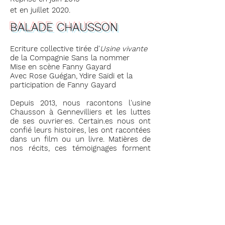
et en juillet 2020.
BALADE CHAUSSON
Ecriture collective tirée d'
Usine vivante
de la Compagnie Sans la nommer
Mise en scène Fanny Gayard
Avec Rose Guégan, Ydire Saïdi et la
participation de Fanny Gayard
Depuis 2013, nous racontons l'usine
Chausson à Gennevilliers et les luttes
de ses ouvrier·es. Certain.es nous ont
confié leurs histoires, les ont racontées
dans un film ou un livre. Matières de
nos récits, ces témoignages forment
désormais les stations d'une balade
théâtrale dans le quartier République
où se situait l'usine aujourd'hui
disparue. En suivant ses traces, la
parole s'active et les histoires
continuent de circuler à la manière
d'un mythe local.