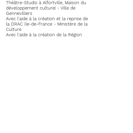
Théâtre-Studio à Alfortville, Maison du
développement culturel - Ville de
Gennevilliers
Avec l'aide à la création et la reprise de
la DRAC Ile-de-France - Ministère de la
Culture
Avec l'aide à la création de la Région
Ile-de-France
Avec l'aide à la résidence artistique et
culturelle de la Ville de Paris
Soutiens à la résidence Collectif 12 à
Mantes-la-Jolie, L'Atelier du Plateau à
Paris, Théâtre Paris Villette-Le Grand
Parquet, Lilas en Scène aux Lilas
Partenariat Ecole d'ingénieur IMAC -
ESIPE