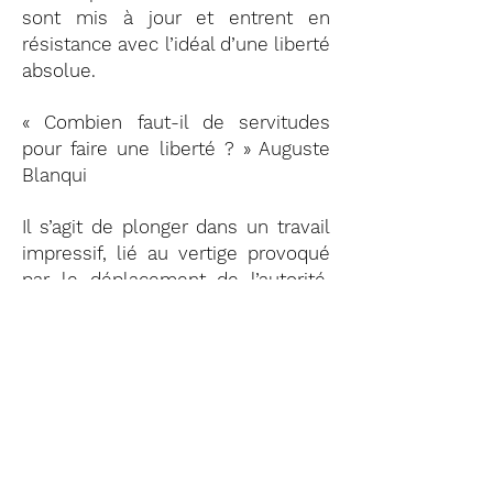
sont mis à jour et entrent en
résistance avec l’idéal d’une liberté
absolue.
« Combien faut-il de servitudes
pour faire une liberté ? » Auguste
Blanqui
Il s’agit de plonger dans un travail
impressif, lié au vertige provoqué
par le déplacement de l’autorité.
Sur un plateau proclamé libéré,
des acteurs se mettent à l’épreuve
de l’avènement de l’anarchie. Tout
est a priori ouvert.
Dossier
Juin 2012, Université de Nanterre
Mars 2013, Théâtre de Verre à Paris,