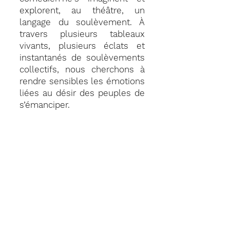
explorent, au théâtre, un
langage du soulèvement. À
travers plusieurs tableaux
vivants, plusieurs éclats et
instantanés de soulèvements
collectifs, nous cherchons à
rendre sensibles les émotions
liées au désir des peuples de
s’émanciper.
Production Compagnie Sans la
nommer
Coproduction Théâtre Studio à
Alfortville, Les Bords de Scènes,
Grand-Orly Seine Bièvre, Studio-
Théâtre de Vitry
Avec le soutien de la Ville de Paris
au titre de l'aide à la résidence
artistique
Avec le soutien du département
du Val-de-Marne au titre de l'aide
à la résidence de création