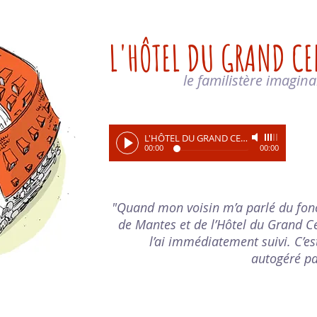
L'HÔTEL DU GRAND CE
le familistère imagina
L'HÔTEL DU GRAND CERF
-
Bob
00:00
00:00
"Quand mon voisin m’a parlé du fon
de Mantes et de l’Hôtel du Grand Ce
l’ai immédiatement suivi. C’est
autogéré pa